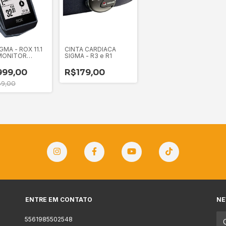
GMA - ROX 11.1
CINTA CARDIACA
MONITOR
SIGMA - R3 e R1
ACO + SENSOR
999,00
R$179,00
39,00
ENTRE EM CONTATO
NE
5561985502548